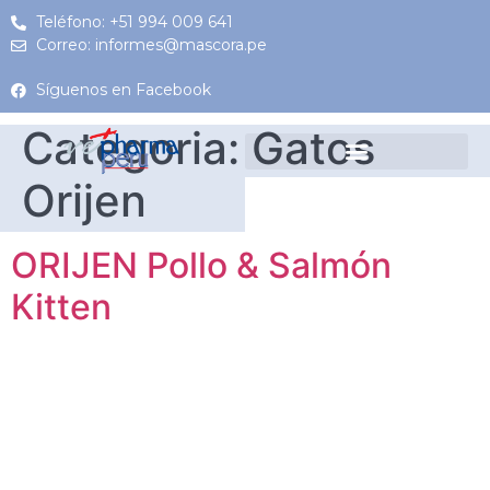
Teléfono: +51 994 009 641
Correo: informes@mascora.pe
Síguenos en Facebook
Categoria:
Gatos
Orijen
ORIJEN Pollo & Salmón
Kitten