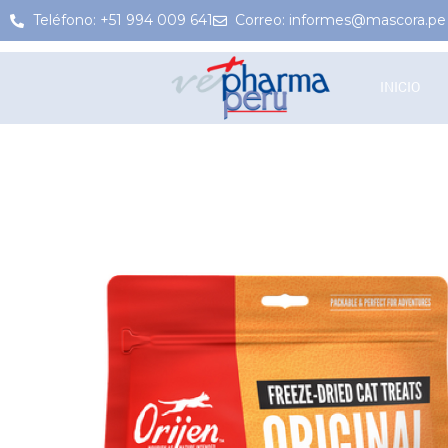
Teléfono: +51 994 009 641
Correo: informes@mascora.pe
INICIO