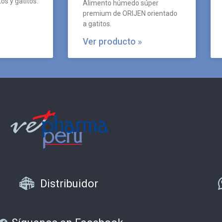
os y gatitos.
Alimento húmedo súper
premium de ORIJEN orientado
a gatitos.
Ver producto »
Distribuidor