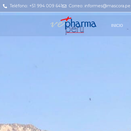
Teléfono: +51 994 009 641
Correo: informes@mascora.pe
INICIO