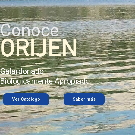
Conoce
ORIJEN
Galardonado
Biológicamente Apropiado
Ver Catálogo
Saber más