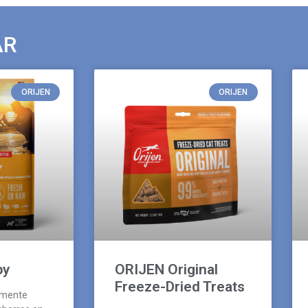
AR
ORIJEN
ORIJEN
py
ORIJEN Original
Freeze-Dried Treats
amente