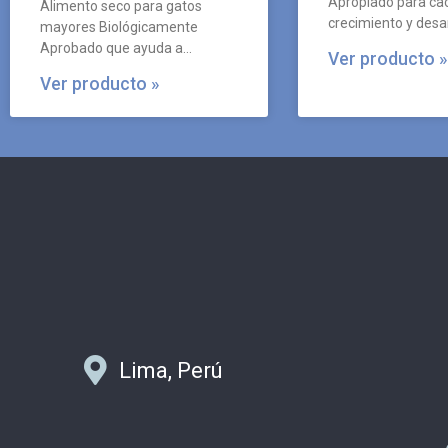
Apropiado para ca
Alimento seco para gatos
crecimiento y desar
mayores Biológicamente
Aprobado que ayuda a
Ver producto »
mantener la salud de tu felino.
Ver producto »
Lima, Perú