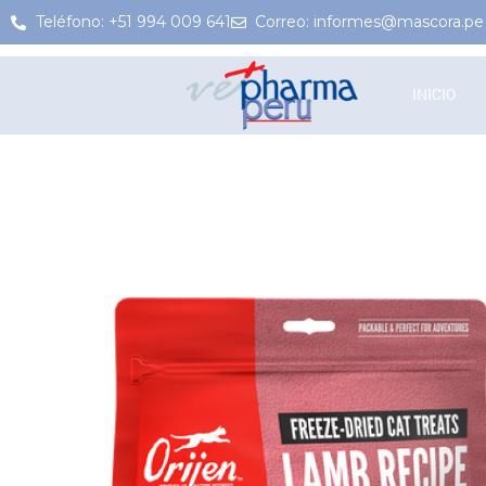
Teléfono: +51 994 009 641
Correo: informes@mascora.pe
INICIO