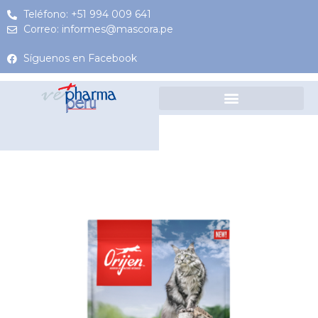
Teléfono: +51 994 009 641
Correo: informes@mascora.pe
Síguenos en Facebook