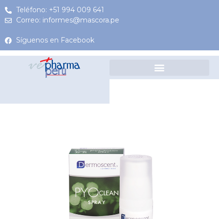
Teléfono: +51 994 009 641
Correo: informes@mascora.pe
Síguenos en Facebook