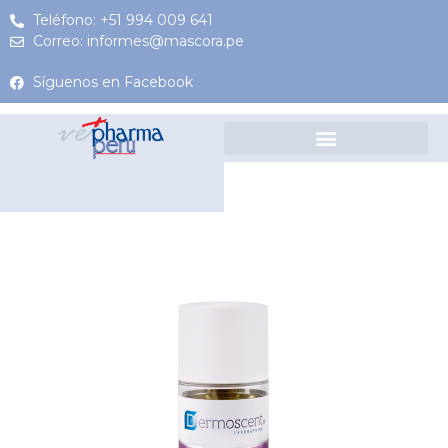
Teléfono: +51 994 009 641
Correo: informes@mascora.pe
Síguenos en Facebook