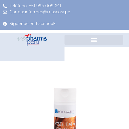
Teléfono: +51 994 009 641
Correo: informes@mascora.pe
Síguenos en Facebook