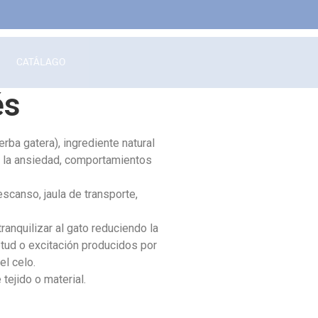
CATÁLAGO
és
rba gatera), ingrediente natural
e la ansiedad, comportamientos
scanso, jaula de transporte,
anquilizar al gato reduciendo la
etud o excitación producidos por
el celo.
tejido o material.