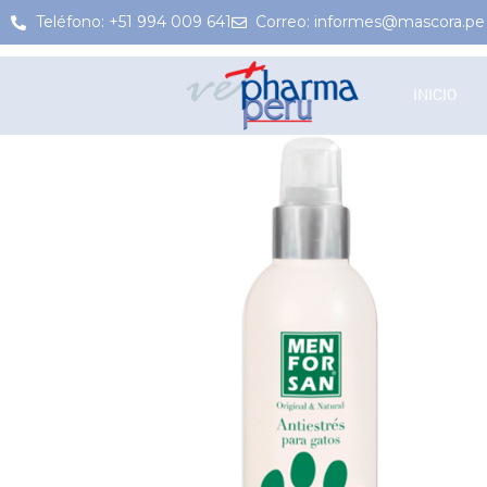
Teléfono: +51 994 009 641
Correo: informes@mascora.pe
INICIO