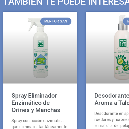
TAMBIÉN TE PUEDE INTERES
MEN FOR SAN
Spray Eliminador
Desodorante
Enzimático de
Aroma a Tal
Orines y Manchas
Desodorante en sp
roedores y hurone
Spray con acción enzimática
el mal olor del pelaj
que elimina instantáneamente