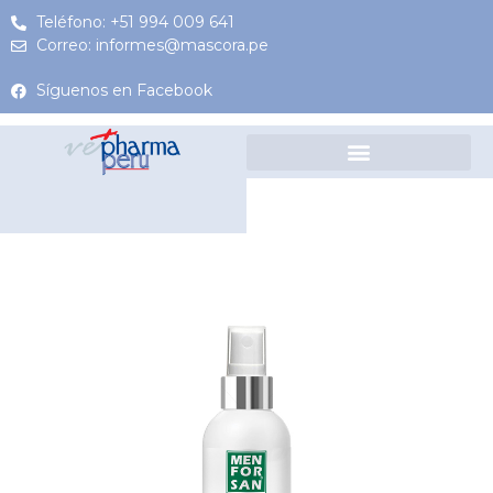
Teléfono: +51 994 009 641
Correo: informes@mascora.pe
Síguenos en Facebook