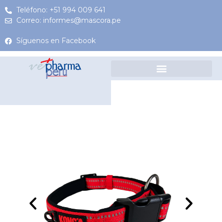
Teléfono: +51 994 009 641
Correo: informes@mascora.pe
Síguenos en Facebook