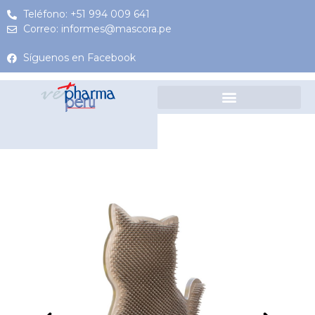
Teléfono: +51 994 009 641
Correo: informes@mascora.pe
Síguenos en Facebook