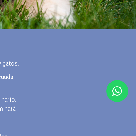
 gatos.
cuada
inario,
minará
tas: