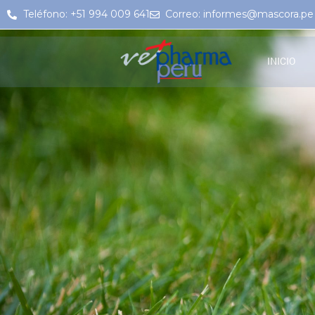
Teléfono: +51 994 009 641
Correo: informes@mascora.pe
INICIO