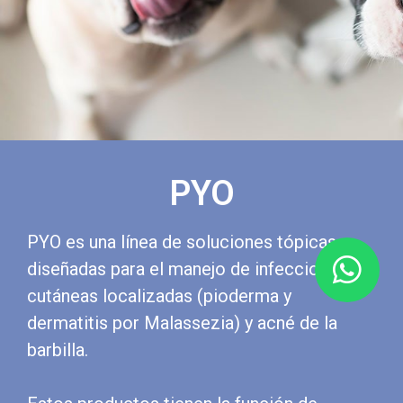
PYO
PYO es una línea de soluciones tópicas
diseñadas para el manejo de infecciones
cutáneas localizadas (pioderma y
dermatitis por Malassezia) y acné de la
barbilla.