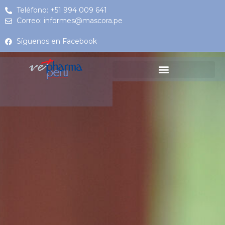
Teléfono: +51 994 009 641
Correo: informes@mascora.pe
Síguenos en Facebook