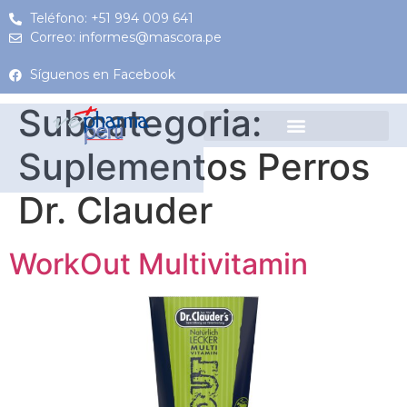
Teléfono: +51 994 009 641
Correo: informes@mascora.pe
Síguenos en Facebook
Subcategoria:
Suplementos Perros
Dr. Clauder
WorkOut Multivitamin