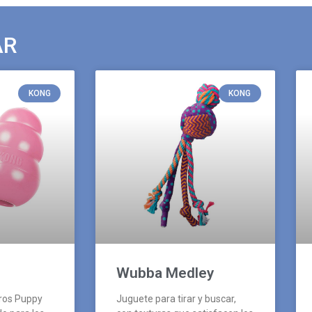
AR
KONG
KONG
Wubba Medley
rros Puppy
Juguete para tirar y buscar,