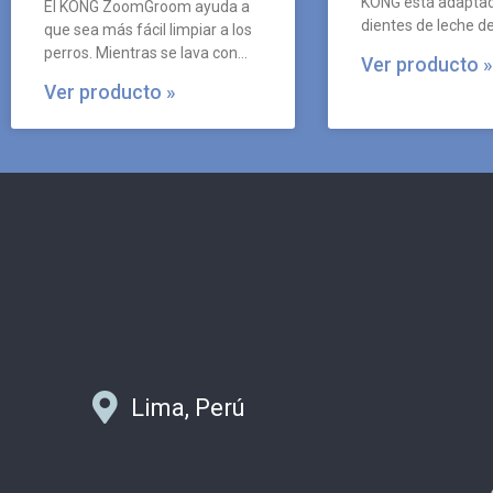
KONG está adaptad
El KONG ZoomGroom ayuda a
dientes de leche d
que sea más fácil limpiar a los
cachorro que está 
perros. Mientras se lava con
Ver producto »
champú, use ZoomGroom para
Ver producto »
limpiar el pelaje.
Lima, Perú