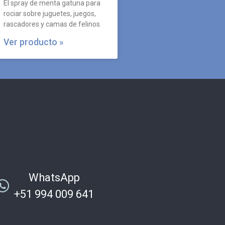
El spray de menta gatuna para
rociar sobre juguetes, juegos,
rascadores y camas de felinos.
Ver producto »
WhatsApp
+51 994 009 641