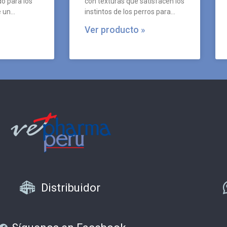
o para los
con texturas que satisfacen los
e un
instintos de los perros para
creciendo.
masticar y agitar.
Ver producto »
Distribuidor