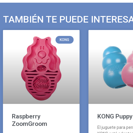
TAMBIÉN TE PUEDE INTERES
KONG
Raspberry
KONG Puppy
ZoomGroom
El juguete para pe