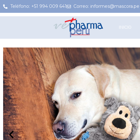
Teléfono: +51 994 009 641
Correo: informes@mascora.pe
INICIO