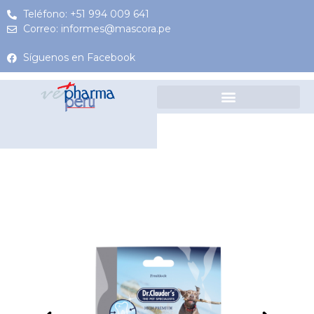
Teléfono: +51 994 009 641
Correo: informes@mascora.pe
Síguenos en Facebook