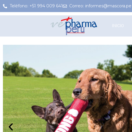
Teléfono: +51 994 009 641
Correo: informes@mascora.pe
INICIO