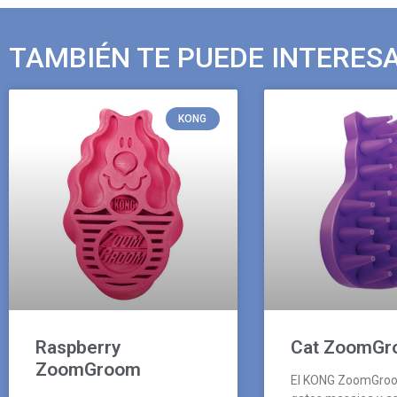
TAMBIÉN TE PUEDE INTERES
KONG
Raspberry
Cat ZoomGr
ZoomGroom
El KONG ZoomGro