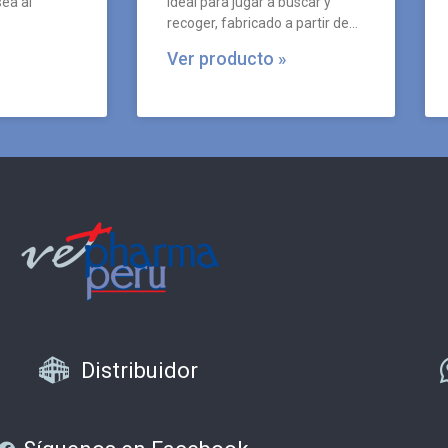
ea al
ideal para jugar a buscar y
recoger, fabricado a partir de
una sola pieza continua.
Ver producto »
Distribuidor