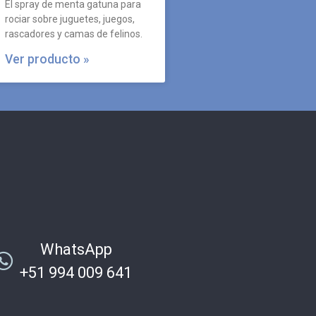
El spray de menta gatuna para
rociar sobre juguetes, juegos,
rascadores y camas de felinos.
Ver producto »
WhatsApp
+51 994 009 641