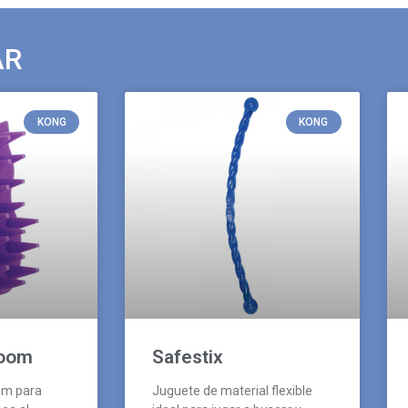
AR
KONG
KONG
oom
Safestix
om para
Juguete de material flexible