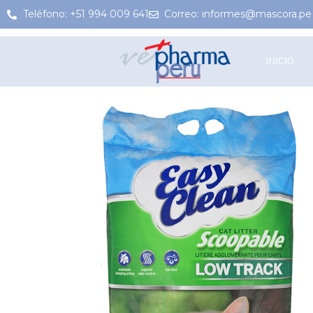
Teléfono: +51 994 009 641
Correo: informes@mascora.pe
INICIO