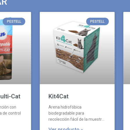
AR
PESTELL
PESTELL
lti-Cat
Kit4Cat
rción con
Arena hidrofóbica
a de control
biodegradable para
recolección fácil de la muestra
de orina.
Ver producto »