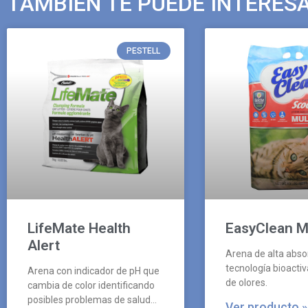
TAMBIÉN TE PUEDE INTERES
PESTELL
LifeMate Health
EasyClean Mu
Alert
Arena de alta abso
tecnología bioactiv
Arena con indicador de pH que
de olores.
cambia de color identificando
posibles problemas de salud
Ver producto »