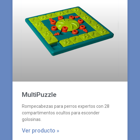
MultiPuzzle
Rompecabezas para perros expertos con 28
compartimentos ocultos para esconder
golosinas.
Ver producto »