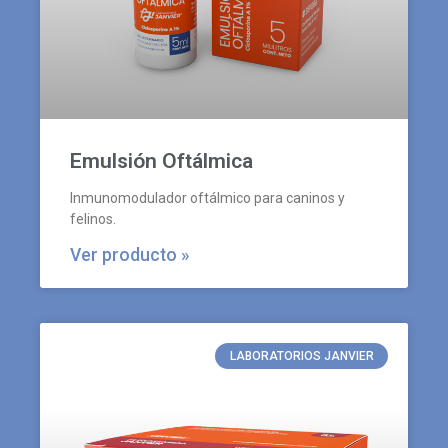
Emulsión Oftálmica
Inmunomodulador oftálmico para caninos y
felinos.
Ver producto »
LABORATORIOS JANVIER