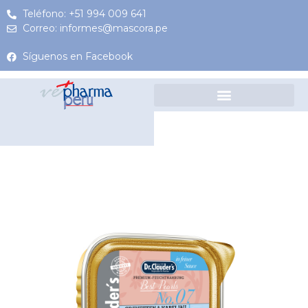
Teléfono: +51 994 009 641
Correo: informes@mascora.pe
Síguenos en Facebook