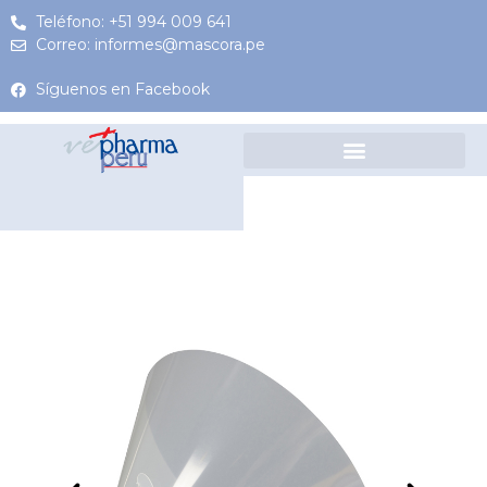
Teléfono: +51 994 009 641
Correo: informes@mascora.pe
Síguenos en Facebook