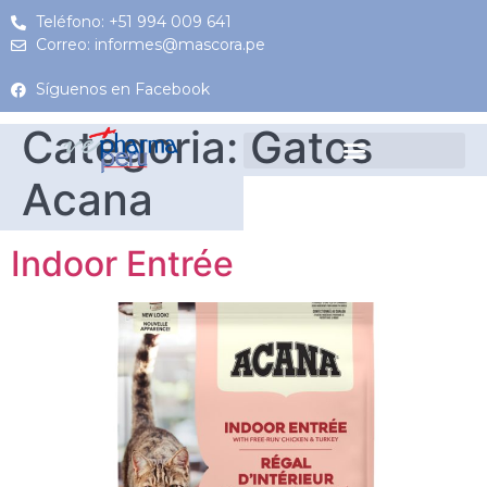
Teléfono: +51 994 009 641
Correo: informes@mascora.pe
Síguenos en Facebook
Categoria:
Gatos
Acana
Indoor Entrée